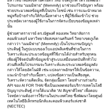
มหาวิทยาลัยสงขลานครินทร์ วิทยาเขตภูเก็ต ได้ร่วมพัฒนา
โปรแกรม “เมมมิฟาย” (Memmify) มาช่วยแก้ไขปัญหา พร้อม
ช่วยประมวลผลข้อมูลที่เป็นประโยชน์ เช่น การแนะนำหมวด
หมู่หรือป้ายกำกับให้กับเนื้อหาต่าง ๆ ที่ผู้ใช้เพิ่มเข้าไป ช่วย
ประหยัดเวลาของผู้ใช้งานในการจัดระเบียบของข้อมูลเหล่า
นั้น
ผู้ช่วยศาตราจารย์ ดร.ณัฐพงศ์ ทองเทพ วิทยาลัยการ
คอมพิวเตอร์ มหาวิทยาลัยสงขลานครินทร์ วิทยาเขตภูเก็ต 
กล่าวว่า “เมมมิฟาย” (Memmify) เป็นโปรแกรมปัญญา
ประดิษฐ์ ในรูปแบบของเว็บแอปพลิเคชันที่ช่วยในการ
วิเคราะห์และประมวลข้อมูลที่ใช้งานได้ง่ายสำหรับทุกคน 
เพียงผู้ใช้จดบันทึกข้อมูลเข้าสู่ระบบเสมือนจดบันทึกทั่วไป 
ส่วนที่เหลือโปรแกรมจะวิเคราะห์และประมวลผลข้อมูลดัง
กล่าวให้โดยอัตโนมัติ เช่น แปลงภาพอักษรให้เป็นข้อความ, 
แนะนำป้ายกำกับเนื้อหา, แปลงข้อความเป็นเสียงพูด, 
วิเคราะห์ความคิดเห็น, จัดกลุ่มเนื้อหา โดยทำงานร่วมกับ 
API ของ AI FOR THAI ซึ่งเป็นแพลตฟอร์มบริการเทคโนโลยี
ปัญญาประดิษฐ์ ภายใต้แนวคิด “AI สัญชาติไทย” เพื่อตอบ
โจทย์ความต้องการใช้งานในประเทศไทย ซึ่งพัฒนาโดยศูนย์
เทคโนโลยีอิเล็กทรอนิกส์และคอมพิวเตอร์แห่งชาติ 
(NECTEC)