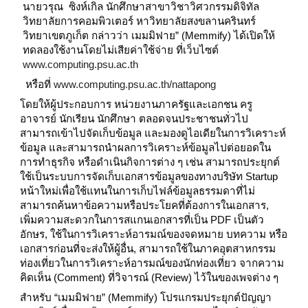
นายวรุณ  ซิงห์เกิล นักศึกษาสาขาวิชาวิศวกรรมดิจิทัล 
วิทยาลัยการคอมพิวเตอร์ หาวิทยาลัยสงขลานครินทร์ 
วิทยาเขตภูเก็ต กล่าวว่า เมมมิฟาย” (Memmify) ได้เปิดให้
ทดลองใช้งานโดยไม่เสียค่าใช้จ่าย ที่เว็บไซต์
www.computing.psu.ac.th
 หรือที่
www.computing.psu.ac.th/nattapong
โดยให้ผู้ประกอบการ หน่วยงานภาครัฐและเอกชน ครู 
อาจารย์ นักเรียน นักศึกษา ตลอดจนประชาชนทั่วไป 
สามารถเข้าไปจัดเก็บข้อมูล และมองดูไอเดียในการวิเคราะห์
ข้อมูล และสามารถนำผลการวิเคราะห์ข้อมูลไปต่อยอดใน
การทำธุรกิจ หรือดำเนินกิจการต่าง ๆ เช่น สามารถประยุกต์
ใช้เป็นระบบการจัดเก็บเอกสารข้อมูลของทางบริษัท Startup 
หน้าใหม่เพื่อใช้แทนในการเก็บไฟล์ข้อมูลธรรมดาที่ไม่
สามารถค้นหาข้อความหรือประโยคที่ต้องการในเอกสาร, 
เพิ่มความสะดวกในการสแกนเอกสารที่เป็น PDF เป็นตัว
อักษร, ใช้ในการวิเคราะห์อารมณ์ของจดหมาย บทความ หรือ
เอกสารก่อนที่จะส่งให้ผู้อื่น, สามารถใช้ในภาคอุตสาหกรรม
ท่องเที่ยวในการวิเคราะห์อารมณ์ของนักท่องเที่ยว จากความ
คิดเห็น (Comment) ที่วิจารณ์ (Review) ไว้ในของเพจต่าง ๆ
สำหรับ “เมมมิฟาย” (Memmify) โปรแกรมประยุกต์ปัญญา