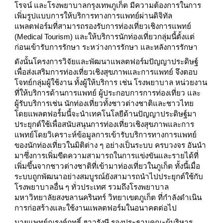
โรจน์ และโรงพยาบาลกรุงเทพภูเก็ต มีความต้องการในการ
เพิ่มรูปแบบการให้บริการทางการแพทย์ผ่านดิจิทัล
แพลตฟอร์มที่สามารถรองรับการท่องเที่ยวเชิงการแพทย์
(Medical Tourism) และให้บริการนักท่องเที่ยวกลุ่มนี้ตั้งแต่
ก่อนเข้ารับการรักษา ระหว่างการรักษา และหลังการรักษา
ดังนั้นโครงการวิจัยและพัฒนาแพลตฟอร์มปัญญาประดิษฐ์
เพื่อส่งเสริมการท่องเที่ยวเชิงสุขภาพและการแพทย์ จึงตอบ
โจทย์กลุ่มผู้ใช้งาน ทั้งผู้ให้บริการ เช่น โรงพยาบาล หน่วยงาน
ที่ให้บริการด้านการแพทย์ ผู้ประกอบการการท่องเที่ยว และ
ผู้รับบริการเช่น นักท่องเที่ยวทั้งชาวต่างชาติและชาวไทย
โดยแพลตฟอร์์มนี้จะนำเทคโนโลยีด้านปัญญาประดิษฐ์มา
ประยุกต์ใช้เพื่อสนับสนุนการท่องเที่ยวเชิงสุขภาพและการ
แพทย์โดยวิเคราะห์ข้อมูลการเข้ารับบริการทางการแพทย์
ของนักท่องเที่ยวในมิติต่าง ๆ อย่างเป็นระบบ ครบวงจร อันนำ
มาซึ่งการเพิ่มขีดความสามารถในการแข่งขันและรายได้ที่
เพิ่มขึ้นจากชาวต่างชาติที่เข้ามาท่องเที่ยวในภูเก็ต ทั้งนี้เมื่อ
ระบบถูกพัฒนาอย่างสมบูรณ์ยังสามารถนำไปประยุกต์ใช้กับ
โรงพยาบาลอื่น ๆ ทั่วประเทศ รวมถึงโรงพยาบาล
มหาวิทยาลัยสงขลานครินทร์ วิทยาเขตภูเก็ต ที่กำลังดำเนิน
การก่อสร้างและใช้งานแพลตฟอร์มในอนาคตต่อไป
นายแพทย์ณรงค์ฤทธิ์ ฮาวรังษี รองประธานคณะผู้บริหาร