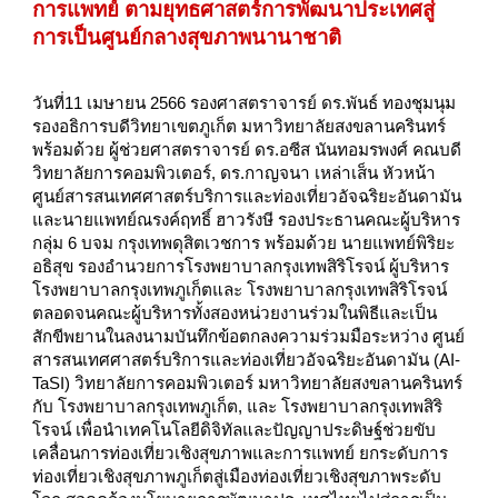
การแพทย์ ตามยุทธศาสตร์การพัฒนาประเทศสู่
การเป็นศูนย์กลางสุขภาพนานาชาติ
วันที่11 เมษายน 2566 รองศาสตราจารย์ ดร.พันธ์ ทองชุมนุม
รองอธิการบดีวิทยาเขตภูเก็ต มหาวิทยาลัยสงขลานครินทร์
พร้อมด้วย ผู้ช่วยศาสตราจารย์ ดร.อซีส นันทอมรพงศ์ คณบดี
วิทยาลัยการคอมพิวเตอร์, ดร.กาญจนา เหล่าเส็น หัวหน้า
ศูนย์สารสนเทศศาสตร์บริการและท่องเที่ยวอัจฉริยะอันดามัน
และนายแพทย์ณรงค์ฤทธิ์ ฮาวรังษี รองประธานคณะผู้บริหาร
กลุ่ม 6 บจม กรุงเทพดุสิตเวชการ พร้อมด้วย นายแพทย์พิริยะ
อธิสุข รองอำนวยการโรงพยาบาลกรุงเทพสิริโรจน์ ผู้บริหาร
โรงพยาบาลกรุงเทพภูเก็ตและ โรงพยาบาลกรุงเทพสิริโรจน์
ตลอดจนคณะผู้บริหารทั้งสองหน่วยงานร่วมในพิธีและเป็น
สักขีพยานในลงนามบันทึกข้อตกลงความร่วมมือระหว่าง ศูนย์
สารสนเทศศาสตร์บริการและท่องเที่ยวอัจฉริยะอันดามัน (AI-
TaSI) วิทยาลัยการคอมพิวเตอร์ มหาวิทยาลัยสงขลานครินทร์
กับ โรงพยาบาลกรุงเทพภูเก็ต, และ โรงพยาบาลกรุงเทพสิริ
โรจน์ เพื่อนำเทคโนโลยีดิจิทัลและปัญญาประดิษฐ์ช่วยขับ
เคลื่อนการท่องเที่ยวเชิงสุขภาพและการแพทย์ ยกระดับการ
ท่องเที่ยวเชิงสุขภาพภูเก็ตสู่เมืองท่องเที่ยวเชิงสุขภาพระดับ