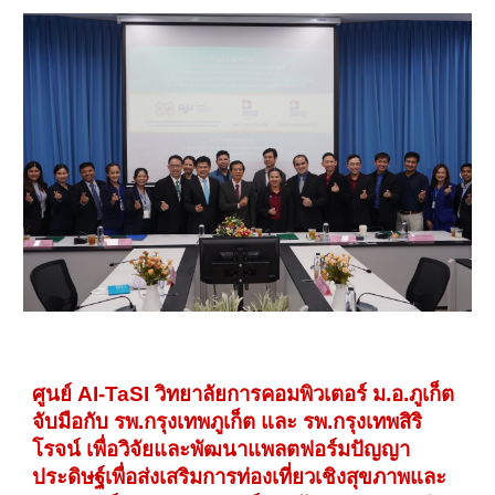
ศูนย์ AI-TaSI วิทยาลัยการคอมพิวเตอร์ ม.อ.ภูเก็ต
จับมือกับ รพ.กรุงเทพภูเก็ต และ รพ.กรุงเทพสิริ
โรจน์ เพื่อวิจัยและพัฒนาแพลตฟอร์มปัญญา
ประดิษฐ์เพื่อส่งเสริมการท่องเที่ยวเชิงสุขภาพและ