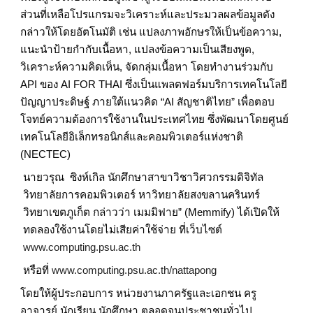
ส่วนที่เหลือโปรแกรมจะวิเคราะห์และประมวลผลข้อมูลดัง
กล่าวให้โดยอัตโนมัติ เช่น แปลงภาพอักษรให้เป็นข้อความ,
แนะนำป้ายกำกับเนื้อหา, แปลงข้อความเป็นเสียงพูด,
วิเคราะห์ความคิดเห็น, จัดกลุ่มเนื้อหา โดยทำงานร่วมกับ
API ของ AI FOR THAI ซึ่งเป็นแพลตฟอร์มบริการเทคโนโลยี
ปัญญาประดิษฐ์ ภายใต้แนวคิด “AI สัญชาติไทย” เพื่อตอบ
โจทย์ความต้องการใช้งานในประเทศไทย ซึ่งพัฒนาโดยศูนย์
เทคโนโลยีอิเล็กทรอนิกส์และคอมพิวเตอร์แห่งชาติ
(NECTEC)
นายวรุณ ซิงห์เกิล นักศึกษาสาขาวิชาวิศวกรรมดิจิทัล
วิทยาลัยการคอมพิวเตอร์ หาวิทยาลัยสงขลานครินทร์
วิทยาเขตภูเก็ต กล่าวว่า เมมมิฟาย” (Memmify) ได้เปิดให้
ทดลองใช้งานโดยไม่เสียค่าใช้จ่าย ที่เว็บไซต์
www.computing.psu.ac.th
หรือที่
www.computing.psu.ac.th/nattapong
โดยให้ผู้ประกอบการ หน่วยงานภาครัฐและเอกชน ครู
อาจารย์ นักเรียน นักศึกษา ตลอดจนประชาชนทั่วไป