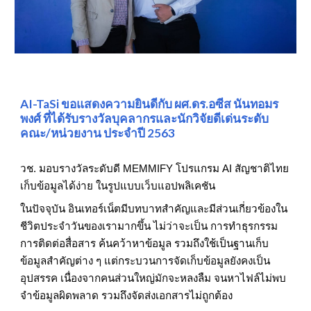
AI-TaSi ขอแสดงความยินดีกับ ผศ.ดร.อซีส นันทอมร
พงศ์ ที่ได้รับรางวัลบุคลากรและนักวิจัยดีเด่นระดับ
คณะ/หน่วยงาน ประจำปี 2563
วช. มอบรางวัลระดับดี MEMMIFY โปรแกรม AI สัญชาติไทย
เก็บข้อมูลได้ง่าย ในรูปแบบเว็บแอปพลิเคชัน
ในปัจจุบัน อินเทอร์เน็ตมีบทบาทสำคัญและมีส่วนเกี่ยวข้องใน
ชีวิตประจำวันของเรามากขึ้น ไม่ว่าจะเป็น การทำธุรกรรม
การติดต่อสื่อสาร ค้นคว้าหาข้อมูล รวมถึงใช้เป็นฐานเก็บ
ข้อมูลสำคัญต่าง ๆ แต่กระบวนการจัดเก็บข้อมูลยังคงเป็น
อุปสรรค เนื่องจากคนส่วนใหญ่มักจะหลงลืม จนหาไฟล์ไม่พบ
จำข้อมูลผิดพลาด รวมถึงจัดส่งเอกสารไม่ถูกต้อง