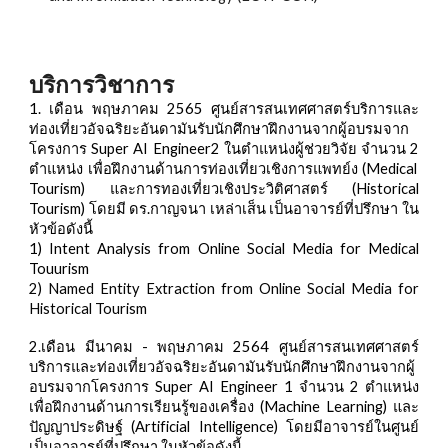
บริการวิชาการ
1
. เดือน
พฤษภาคม
256
5
ศูนย์สารสนเทศศาสตร์บริการและ
ท่องเที่ยวอัจฉริยะอันดามันรับนักศึกษาฝึกงานจากผู้อบรมจาก
โครงการ Super AI Engineer
2 ในตำแหน่งผู้ช่วยวิจัย
จำนวน
2
ตำแหน่ง เพื่อฝึกงานด้าน
การท่องเที่ยวเชิงการแพทย์
ง
(
Medical
Tourism
)
และ
การทองเที่ยวเชิงประวิติศาสตร์
(
Historical
Tourism
)
โดยมี
ดร.กาญจนา เหล่าเส็น
เป็นอาจารย์ที่ปรึกษา ใน
หัวข้อดังนี้
1)
Intent Analysis from Online Social Media for Medical
Touurism
2)
Named Entity Extraction from Online Social Media for
Historical Tourism
2.
เดือน ม
ีนาคม -
พฤษภาคม
2564
ศูนย์สารสนเทศศาสตร์
บริการและท่องเที่ยวอัจฉริยะอันดามันรับนักศึกษาฝึกงานจากผู้
อบรมจากโครงการ
Super AI Engineer 1 จำนวน
2
ตำแหน่ง
เพื่อฝึกงานด้านการเรียนรู้ของเครื่อง
(
Machine Learning)
และ
ปัญญาประดิษฐ์ (Artificial Intelligence)
โดยมีอาจารย์ในศูนย์
เป็นอาจารย์ที่ปรึกษา ในหัวข้อดังนี้