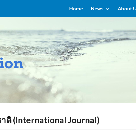
Home
News
About 
ip to main content
Skip to navigat
ion
ิ (International Journal)